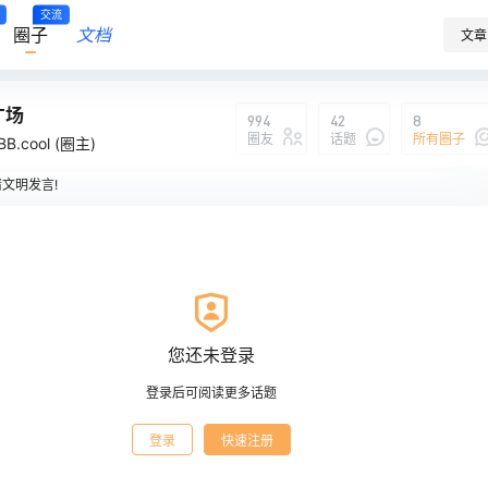
交流
圈子
文档
文章
广场
994
42
8
圈友
话题
所有圈子
BB.cool
(圈主)
文明发言!
广场
说：
我
您还未登录
登录后可阅读更多话题
登录
快速注册
0