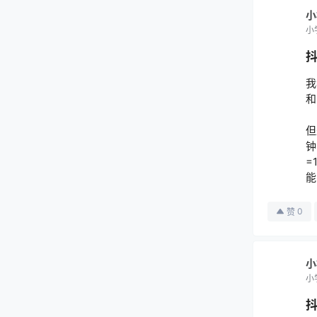
小
小
我
和
但
钟
=
能
0
赞
小
小