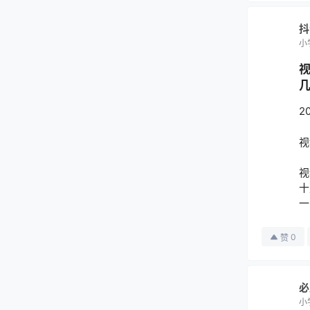
抖
小
2
视
视
十
一
0
赞
必
小