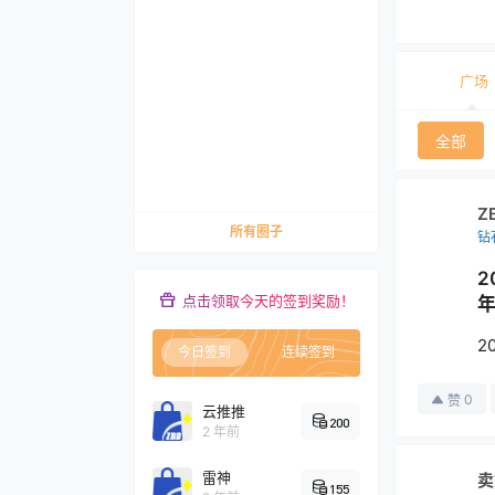
广场
全部
Z
所有圈子
钻
点击领取今天的签到奖励！
2
今日签到
连续签到
0
赞
云推推
200
2 年前
雷神
卖
155