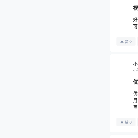
视
好
可
0
赞
小
小
优
优
月
盖
0
赞