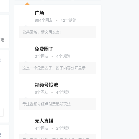
广场
•
994
个圈友
42
个话题
公共区域，请文明发言!
筛选
免费圈子
•
3
个圈友
4
个话题
场
这是一个免费圈子，圈子内容公开显示
视频号投流
•
6
个圈友
4
个话题
专注视频号红点付费起号玩法
无人直播
•
4
个圈友
2
个话题
场