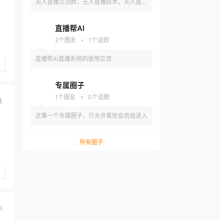
无人直播交流群，无人直播技术，无人直播
玩法，无人直播数据等
直播帮AI
•
2
个圈友
1
个话题
直播帮AI直播系统的使用交流
专属圈子
•
1
个圈友
0
个话题
场
这事一个专属圈子，只允许某些会员组进入
所有圈子
I