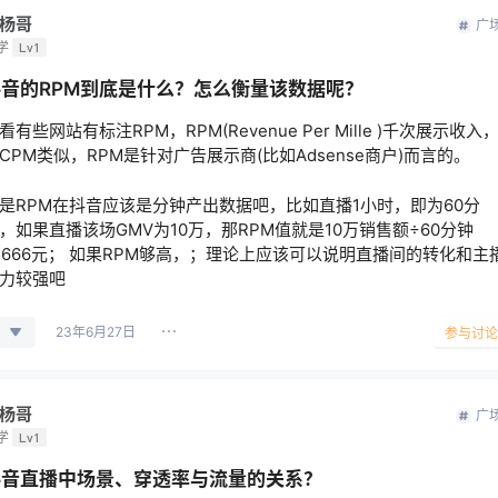
杨哥
广
学
Lv1
抖音的RPM到底是什么？怎么衡量该数据呢？
看有些网站有标注RPM，RPM(Revenue Per Mille )千次展示收入
CPM类似，RPM是针对广告展示商(比如Adsense商户)而言的。
是RPM在抖音应该是分钟产出数据吧，比如直播1小时，即为60分
，如果直播该场GMV为10万，那RPM值就是10万销售额÷60分钟
1666元； 如果RPM够高，；理论上应该可以说明直播间的转化和主
力较强吧
23年6月27日
参与讨论
杨哥
广
学
Lv1
抖音直播中场景、穿透率与流量的关系？