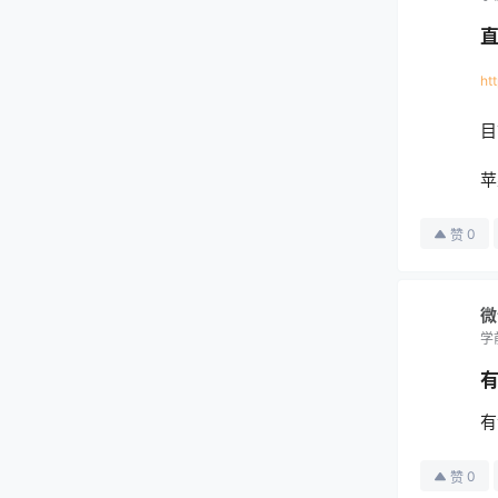
直
ht
目
苹
0
赞
微
学
有
0
赞