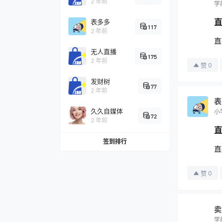
2 年前
学
表多多
117
2 年前
直
无人直播
175
2 年前
0
赞
发财树
77
2 年前
表
久久自媒体
小
72
2 年前
签到排行
直
0
赞
卖
学