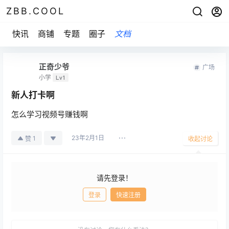
ZBB.COOL
快讯
商铺
专题
圈子
文档
正奇少爷
广场
小学
Lv1
新人打卡啊
怎么学习视频号赚钱啊
23年2月1日
1
赞
收起讨论
请先登录！
登录
快速注册
发布