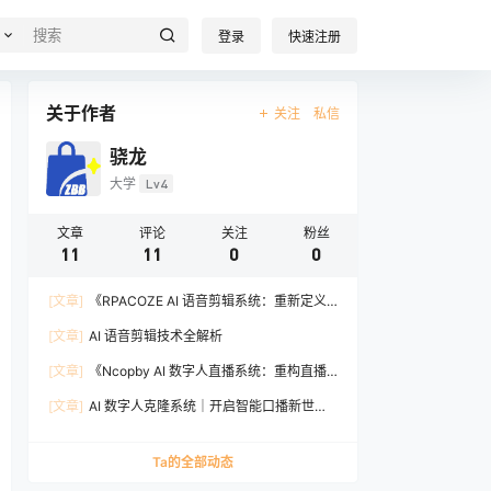
登录
快速注册
关于作者
关注
私信
骁龙
大学
Lv4
文章
评论
关注
粉丝
11
11
0
0
[文章]
《RPACOZE AI 语音剪辑系统：重新定义
视频创作的智能革命》
[文章]
AI 语音剪辑技术全解析
[文章]
《Ncopby AI 数字人直播系统：重构直播
生态的一站式智能解决方案》
[文章]
AI 数字人克隆系统｜开启智能口播新世代
🔮
Ta的全部动态