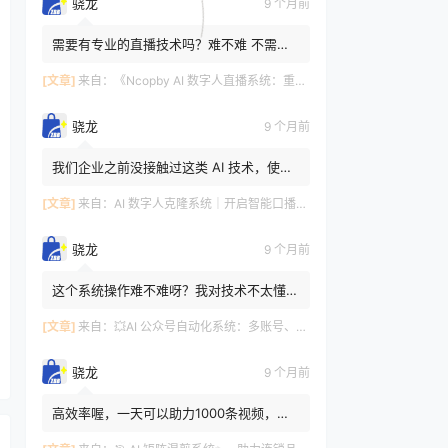
骁龙
9 个月前
需要有专业的直播技术吗？难不难 不需要
哇，智能化，不难哦～这套系统设计得很人
性化，操作简单易上手。...
[文章]
来自：
《Ncopby AI 数字人直播系统：重构直播生态的一站式智能解决方案》
骁龙
9 个月前
我们企业之前没接触过这类 AI 技术，使用
这个系统操作起来会不会很复杂，需要专门
请技术人员吗？ 😊😎完全...
[文章]
来自：
AI 数字人克隆系统｜开启智能口播新世代🔮
骁龙
9 个月前
这个系统操作难不难呀？我对技术不太懂，
怕学不会。 回答：完全不用担心哦～系统
的操作界面设计得特别简...
[文章]
来自：
💥AI 公众号自动化系统：多账号、智能创作、全平台发布一站式搞定💥
骁龙
9 个月前
高效率喔，一天可以助力1000条视频，中
国人不骗中国人