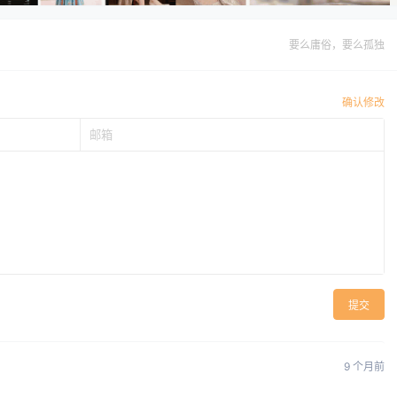
要么庸俗，要么孤独
确认修改
提交
9 个月前