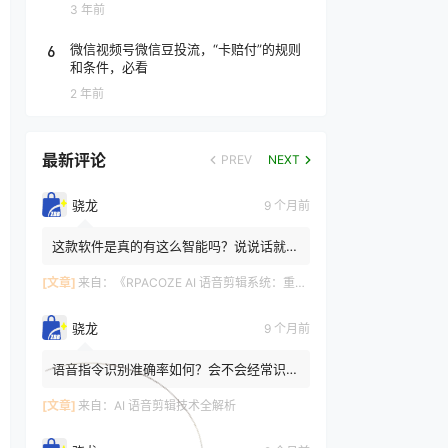
3 年前
6
微信视频号微信豆投流，“卡赔付”的规则
和条件，必看
2 年前
最新评论
PREV
NEXT
骁龙
9 个月前
这款软件是真的有这么智能吗？说说话就能
剪辑 有的，RPACOZE AI 语音剪辑系统的
这些功能是基于前沿 AI ...
[文章]
来自：
《RPACOZE AI 语音剪辑系统：重新定义视频创作的智能革命》
骁龙
9 个月前
语音指令识别准确率如何？会不会经常识别
错误？ AI语音剪辑主流产品的识别准确率
可达到 98% 以上。像图...
[文章]
来自：
AI 语音剪辑技术全解析