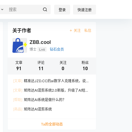
登录
快速注册
关于作者
关注
私信
ZBB.cool
博士
Lv6
钻石会员
文章
评论
关注
粉丝
91
11
0
10
[文章]
精准达JZD.CC的ai数字人克隆系统，说可
以解放真身，用数字人克隆做短视频
[文章]
矩阵达AI混剪系统2.0新版，升级了AI短视
频文案子工具；
[帮助]
矩阵达AI系统是做什么的？
[商品]
矩阵达AI混剪系统
Ta的全部动态