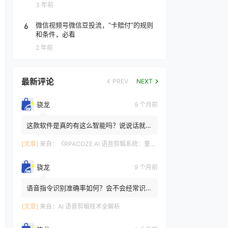
3 年前
6
微信视频号微信豆投流，“卡赔付”的规则
和条件，必看
2 年前
最新评论
PREV
NEXT
骁龙
9 个月前
这款软件是真的有这么智能吗？说说话就能
剪辑 有的，RPACOZE AI 语音剪辑系统的
这些功能是基于前沿 AI ...
[文章]
来自：
《RPACOZE AI 语音剪辑系统：重新定义视频创作的智能革命》
骁龙
9 个月前
语音指令识别准确率如何？会不会经常识别
错误？ AI语音剪辑主流产品的识别准确率
可达到 98% 以上。像图...
[文章]
来自：
AI 语音剪辑技术全解析