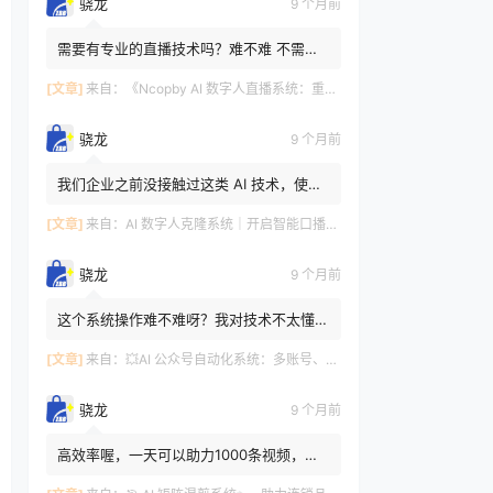
骁龙
9 个月前
需要有专业的直播技术吗？难不难 不需要
哇，智能化，不难哦～这套系统设计得很人
性化，操作简单易上手。...
[文章]
来自：
《Ncopby AI 数字人直播系统：重构直播生态的一站式智能解决方案》
骁龙
9 个月前
我们企业之前没接触过这类 AI 技术，使用
这个系统操作起来会不会很复杂，需要专门
请技术人员吗？ 😊😎完全...
[文章]
来自：
AI 数字人克隆系统｜开启智能口播新世代🔮
骁龙
9 个月前
这个系统操作难不难呀？我对技术不太懂，
怕学不会。 回答：完全不用担心哦～系统
的操作界面设计得特别简...
[文章]
来自：
💥AI 公众号自动化系统：多账号、智能创作、全平台发布一站式搞定💥
骁龙
9 个月前
高效率喔，一天可以助力1000条视频，中
国人不骗中国人