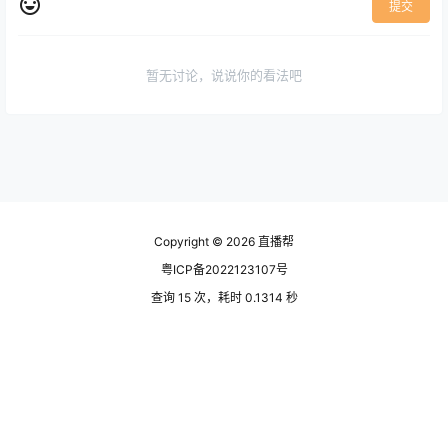
提交
暂无讨论，说说你的看法吧
Copyright © 2026
直播帮
粤ICP备2022123107号
查询 15 次，耗时 0.1314 秒
全站共 773900 字，写完一本列夫·托尔斯泰的《战争与和平》
了！