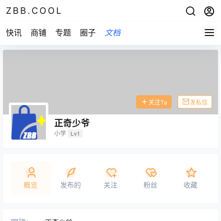
ZBB.COOL
快讯
商铺
专题
圈子
文档
关注Ta
发私信
正奇少爷
小学
Lv1
概览
发布的
关注
粉丝
收藏