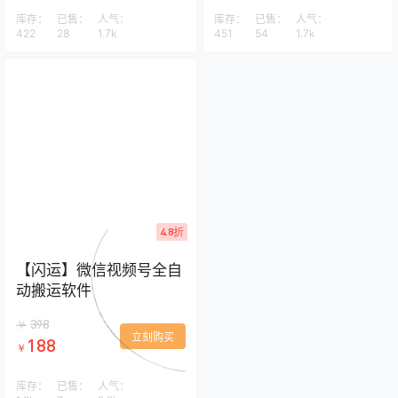
库存：
已售：
人气：
库存：
已售：
人气：
422
28
1.7k
451
54
1.7k
4.8折
【闪运】微信视频号全自
动搬运软件
398
￥
立刻购买
188
￥
库存：
已售：
人气：