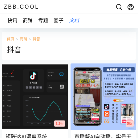
ZBB.COOL
快讯
商铺
专题
圈子
文档
首页
>
商铺
>
抖音
抖音
8.2折
5折
矩阵达AI混剪系统
直播帮AI自动播，实景无