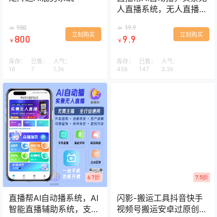
人直播系统，无人直播软
件
980
19.9
￥
￥
立刻购买
立刻购买
800
9.9
￥
￥
库存：
已售：
人气：
库存：
已售：
人气：
16
7
1.3k
458
147
3.3k
6.7折
7.5折
直播帮AI自动播系统，AI
闪影-搬运工具抖音快手
智能直播辅助系统，支持
视频号搬运安卓过原创神