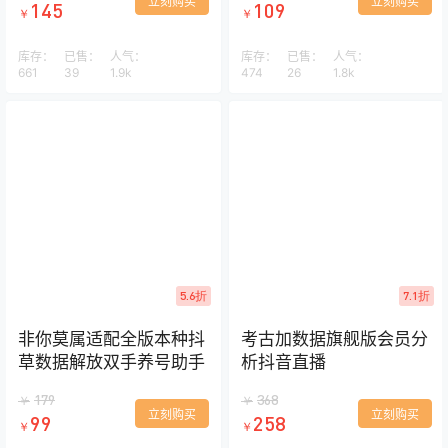
立刻购买
立刻购买
145
109
￥
￥
库存：
已售：
人气：
库存：
已售：
人气：
661
39
1.9k
474
26
1.8k
5.6折
7.1折
非你莫属适配全版本种抖
考古加数据旗舰版会员分
草数据解放双手养号助手
析抖音直播
179
368
￥
￥
立刻购买
立刻购买
99
258
￥
￥