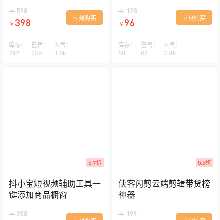
抖音快手视频号
器闪影
598
128
￥
￥
立刻购买
立刻购买
398
96
￥
￥
库存：
已售：
人气：
库存：
已售：
人气：
742
259
3.6k
88
67
3.4k
5.7折
5.5折
抖小宝短视频辅助工具一
侠客闪剪云端剪辑带货榜
键添加商品橱窗
神器
258
199
￥
￥