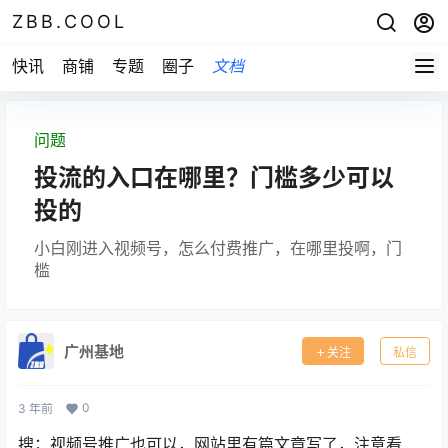
ZBB.COOL
快讯
商铺
专题
圈子
文档
问题
投流的入口在哪里？门槛多少可以
投的
小白刚进入视频号，怎么付费推广，在哪里投啊，门
槛
广州基地
关注
私信
0
3 年前
搜；视频号推广也可以，网站里有篇文章写了，注意看