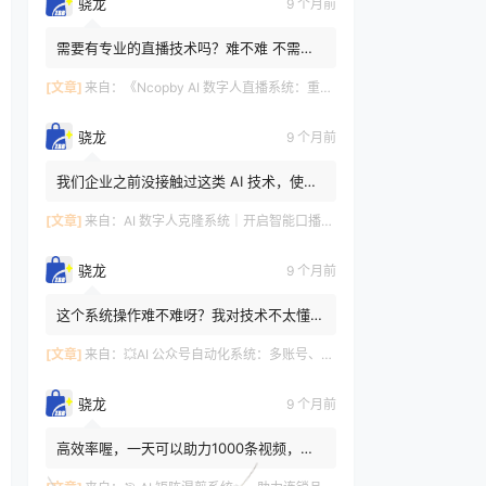
骁龙
9 个月前
需要有专业的直播技术吗？难不难 不需要
哇，智能化，不难哦～这套系统设计得很人
性化，操作简单易上手。...
[文章]
来自：
《Ncopby AI 数字人直播系统：重构直播生态的一站式智能解决方案》
骁龙
9 个月前
我们企业之前没接触过这类 AI 技术，使用
这个系统操作起来会不会很复杂，需要专门
请技术人员吗？ 😊😎完全...
[文章]
来自：
AI 数字人克隆系统｜开启智能口播新世代🔮
骁龙
9 个月前
这个系统操作难不难呀？我对技术不太懂，
怕学不会。 回答：完全不用担心哦～系统
的操作界面设计得特别简...
[文章]
来自：
💥AI 公众号自动化系统：多账号、智能创作、全平台发布一站式搞定💥
骁龙
9 个月前
高效率喔，一天可以助力1000条视频，中
国人不骗中国人