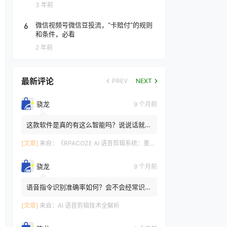
3 年前
6
微信视频号微信豆投流，“卡赔付”的规则
和条件，必看
2 年前
最新评论
PREV
NEXT
骁龙
9 个月前
这款软件是真的有这么智能吗？说说话就能
剪辑 有的，RPACOZE AI 语音剪辑系统的
这些功能是基于前沿 AI ...
[文章]
来自：
《RPACOZE AI 语音剪辑系统：重新定义视频创作的智能革命》
骁龙
9 个月前
语音指令识别准确率如何？会不会经常识别
错误？ AI语音剪辑主流产品的识别准确率
可达到 98% 以上。像图...
[文章]
来自：
AI 语音剪辑技术全解析