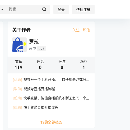
登录
快速注册
关于作者
关注
私信
罗拉
高中
Lv3
文章
评论
关注
粉丝
119
0
0
1
[帮助]
视频号一个手机开播，可以使用悬浮或分
屏功能
[帮助]
视频号直播开播流程
[帮助]
快手直播，智能直播系统不断回复同一个
问题，无法停止的原因
[帮助]
快手普通直播开播流程
Ta的全部动态