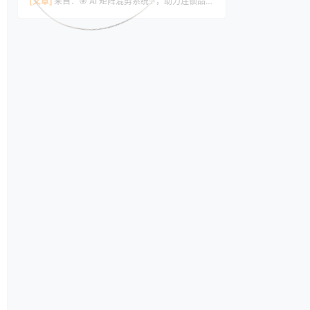
[文章]
来自：
🎯 AI 矩阵混剪系统✨，助力连锁品牌短视频全域高效运营🚀