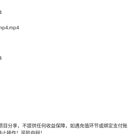
4
p4.mp4
4
）
作项目分享，不提供任何收益保障，如遇充值环节或绑定支付账
停止操作！风险自辩！