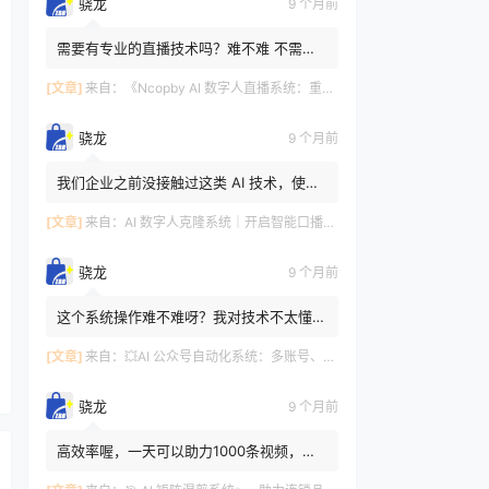
骁龙
9 个月前
需要有专业的直播技术吗？难不难 不需要
哇，智能化，不难哦～这套系统设计得很人
性化，操作简单易上手。...
[文章]
来自：
《Ncopby AI 数字人直播系统：重构直播生态的一站式智能解决方案》
骁龙
9 个月前
我们企业之前没接触过这类 AI 技术，使用
这个系统操作起来会不会很复杂，需要专门
请技术人员吗？ 😊😎完全...
[文章]
来自：
AI 数字人克隆系统｜开启智能口播新世代🔮
骁龙
9 个月前
这个系统操作难不难呀？我对技术不太懂，
怕学不会。 回答：完全不用担心哦～系统
的操作界面设计得特别简...
[文章]
来自：
💥AI 公众号自动化系统：多账号、智能创作、全平台发布一站式搞定💥
骁龙
9 个月前
高效率喔，一天可以助力1000条视频，中
国人不骗中国人