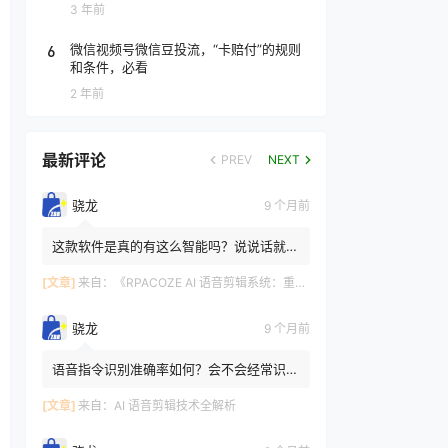
3 年前
6
微信视频号微信豆投流，“卡赔付”的规则
和条件，必看
2 年前
最新评论
PREV
NEXT
骁龙
9 个月前
这款软件是真的有这么智能吗？说说话就能
剪辑 有的，RPACOZE AI 语音剪辑系统的
这些功能是基于前沿 AI ...
[文章]
来自：
《RPACOZE AI 语音剪辑系统：重新定义视频创作的智能革命》
骁龙
9 个月前
语音指令识别准确率如何？会不会经常识别
错误？ AI语音剪辑主流产品的识别准确率
可达到 98% 以上。像图...
[文章]
来自：
AI 语音剪辑技术全解析