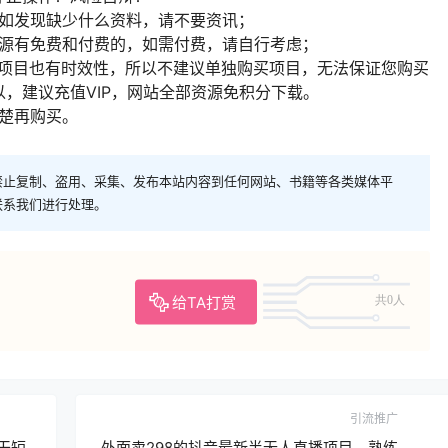
，如发现缺少什么资料，请不要资讯；
资源有免费和付费的，如需付费，请自行考虑；
多项目也有时效性，所以不建议单独购买项目，无法保证您购买
，建议充值VIP，网站全部资源免积分下载。
清楚再购买。
禁止复制、盗用、采集、发布本站内容到任何网站、书籍等各类媒体平
联系我们进行处理。
给TA打赏
共0人
引流推广
干短
外面卖298的抖音最新半无人直播项目，熟练