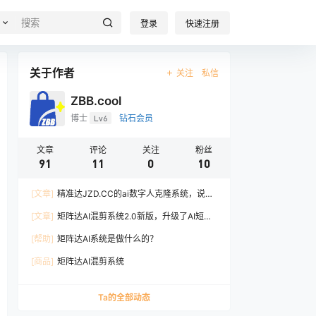
登录
快速注册
关于作者
关注
私信
ZBB.cool
博士
Lv6
钻石会员
文章
评论
关注
粉丝
91
11
0
10
[文章]
精准达JZD.CC的ai数字人克隆系统，说可
以解放真身，用数字人克隆做短视频
[文章]
矩阵达AI混剪系统2.0新版，升级了AI短视
频文案子工具；
[帮助]
矩阵达AI系统是做什么的？
[商品]
矩阵达AI混剪系统
Ta的全部动态