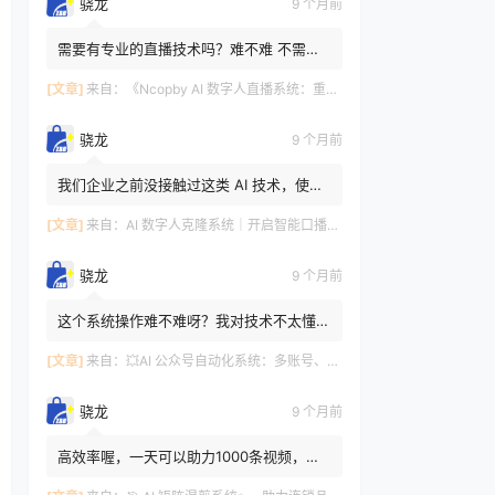
骁龙
9 个月前
需要有专业的直播技术吗？难不难 不需要
哇，智能化，不难哦～这套系统设计得很人
性化，操作简单易上手。...
[文章]
来自：
《Ncopby AI 数字人直播系统：重构直播生态的一站式智能解决方案》
骁龙
9 个月前
我们企业之前没接触过这类 AI 技术，使用
这个系统操作起来会不会很复杂，需要专门
请技术人员吗？ 😊😎完全...
[文章]
来自：
AI 数字人克隆系统｜开启智能口播新世代🔮
骁龙
9 个月前
这个系统操作难不难呀？我对技术不太懂，
怕学不会。 回答：完全不用担心哦～系统
的操作界面设计得特别简...
[文章]
来自：
💥AI 公众号自动化系统：多账号、智能创作、全平台发布一站式搞定💥
骁龙
9 个月前
高效率喔，一天可以助力1000条视频，中
国人不骗中国人