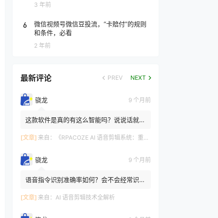
3 年前
6
微信视频号微信豆投流，“卡赔付”的规则
和条件，必看
2 年前
最新评论
PREV
NEXT
骁龙
9 个月前
这款软件是真的有这么智能吗？说说话就能
剪辑 有的，RPACOZE AI 语音剪辑系统的
这些功能是基于前沿 AI ...
[文章]
来自：
《RPACOZE AI 语音剪辑系统：重新定义视频创作的智能革命》
骁龙
9 个月前
语音指令识别准确率如何？会不会经常识别
错误？ AI语音剪辑主流产品的识别准确率
可达到 98% 以上。像图...
[文章]
来自：
AI 语音剪辑技术全解析