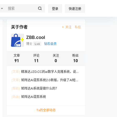
登录
快速注册
关于作者
关注
私信
ZBB.cool
博士
Lv6
钻石会员
文章
评论
关注
粉丝
91
11
0
10
[文章]
精准达JZD.CC的ai数字人克隆系统，说可
以解放真身，用数字人克隆做短视频
[文章]
矩阵达AI混剪系统2.0新版，升级了AI短视
频文案子工具；
[帮助]
矩阵达AI系统是做什么的？
[商品]
矩阵达AI混剪系统
Ta的全部动态