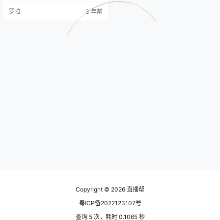
好每周都要上新品，参考同行同类
罗拉
3 年前
产品，提高价格竞争力。 如果有商
品出单，就不要随便下架，也不要
随便改价格，根据流量曝光及转
化，再进行细节优化。一定要注
意，你上品的时候，按照要求编辑
商品信息，千万别有违规内容，影
响商品销售。 选品就尽量选有需求
的…
Copyright © 2026
直播帮
粤ICP备2022123107号
查询 5 次，耗时 0.1065 秒