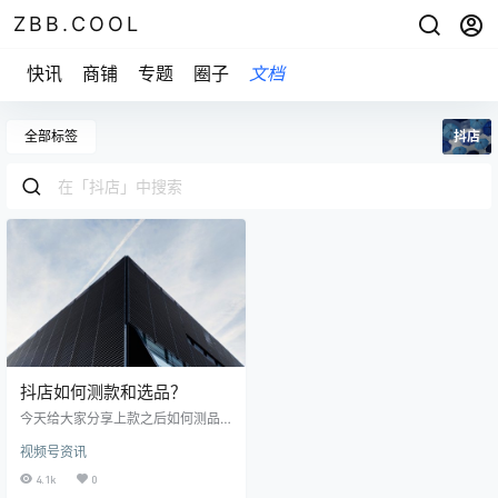
ZBB.COOL
快讯
商铺
专题
圈子
文档
全部标签
抖店
抖店如何测款和选品？
今天给大家分享上款之后如何测品
的流程。 第一步，抖店上单品是很
视频号资讯
难出单的，你要多上一点品，至少
一天上10-20个，店铺 产品要有一
4.1k
0
定的量去测。尤其是新手商家，最