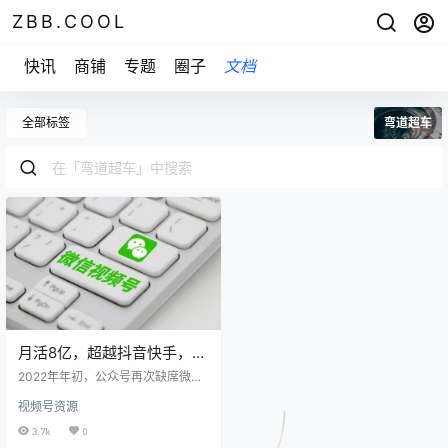
ZBB.COOL
快讯
商铺
专题
圈子
文档
全部标签
弯道超车
月活8亿，超越抖音快手，
2023年视频号要弯道超车
2022年年初，公众号再次缺席微信
了？
公开课，取代它站上C位的，是视频
视频号资源
号。这是继张小龙预告微信将“发力
短内容”以来，视频号第二次在微信
3.7k
0
公开课亮相。 图片来源：微信公开