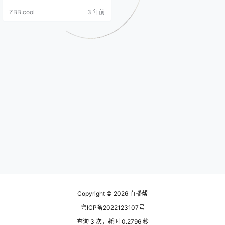
课 事实上，自2020年上线后，微信
ZBB.cool
3 年前
视频号以惊人的速度增长迭代。据
腾讯今年第二季度财报，视频号总
用户使用时长占朋友圈总用户使用
时长的80%，总视频播放量同比增
长超过200%，日活跃创作者数和日
均视频上传量同比增长超过100%。
今年，视频…
Copyright © 2026
直播帮
粤ICP备2022123107号
查询 3 次，耗时 0.2796 秒