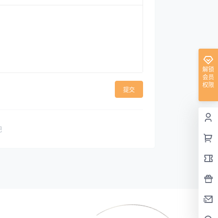
解锁
会员
权限
提交
吧