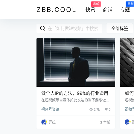
最新
最新
ZBB.COOL
快讯
商铺
专题
全部标签
做个人IP的方法，99%的行业适用
如何
在短视频等自媒体如此发达的当下要想做好
短视
生意，有个好的个人IP会取得事半功倍的效
式，
视频号资讯
2.7k
0
视频
果。 那如何从零开始建立个人IP呢？ 有以
视频
下几个步骤： 1.变现路径 2.账号定位 3.内容
做短
规划 4.内容输出 5.后端私域运营 1.变现路
步、
罗拉
3 年前
径 明白这个至关重要。做一个自媒体账号，
的人
要一开始就想清楚用什么产品去变现，是实
为什
物产品，还是虚拟产品（课程，服务等），
明清