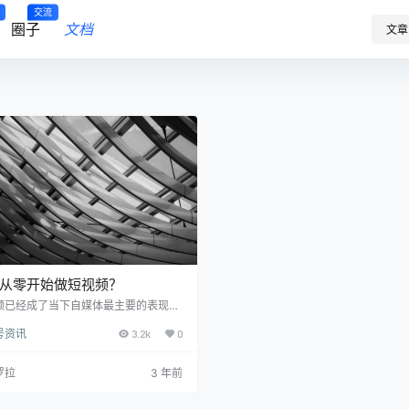
交流
圈子
文档
文章
从零开始做短视频？
频已经成了当下自媒体最主要的表现形
没有之一。 当下，除了抖音，小红书，
号资讯
3.2k
0
号也是可以重点发力的赛道。 大家都想
视频，但新手该如何着手做呢？ 第一
账号搭建。 账号搭建核心是要确立自己
罗拉
3 年前
设，就是所谓的账号定位。这就是别人
么会关注你，并联系你的原因。 需要说
楚几点：你是做什么的？（你是谁？）