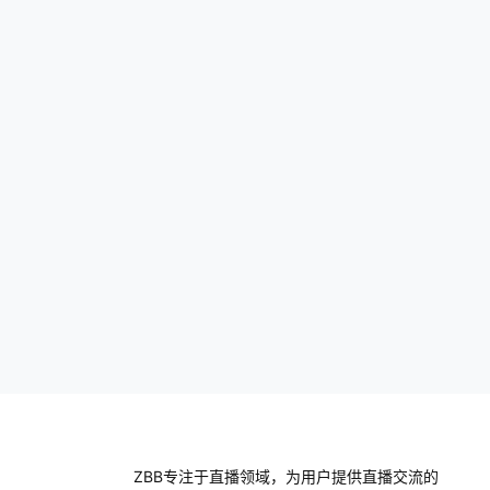
是靠自身带货还是靠接广告推广变现，然后
你做
所有的内容围绕…
人什
你是
ZBB专注于直播领域，为用户提供直播交流的