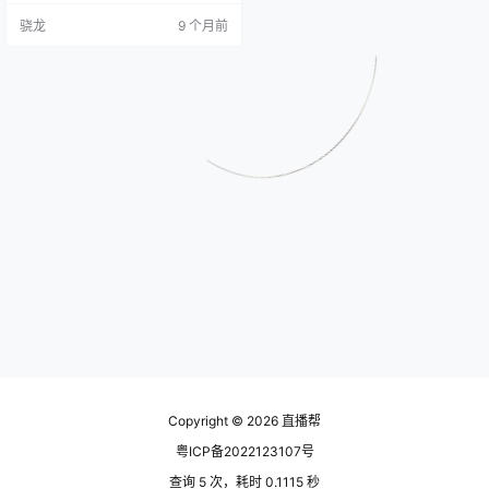
工客服降本增效 300%，为电商商
骁龙
9 个月前
家提供智能高效的客服解决方案。
Copyright © 2026
直播帮
粤ICP备2022123107号
查询 5 次，耗时 0.1115 秒