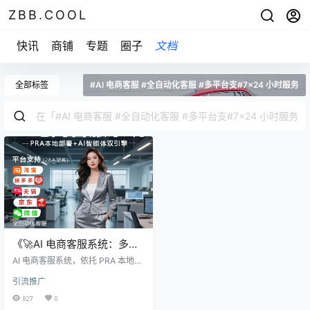
ZBB.COOL
快讯
商铺
专题
圈子
文档
全部标签
#AI 电商客服 #全自动化客服 #多平台支#7×24 小时服务
《🚀AI 电商客服系统：多平
台覆盖，全自动化服务助力
AI 电商客服系统，依托 PRA 本地部
降本增效💥》
署与 AI 智能体双引擎，支持淘宝、
引流推广
拼多多、天猫、京东、微信等多平
台，采用 28 木架构实现全自动化客
827
0
服。可 7×24 小时响应，较传统人