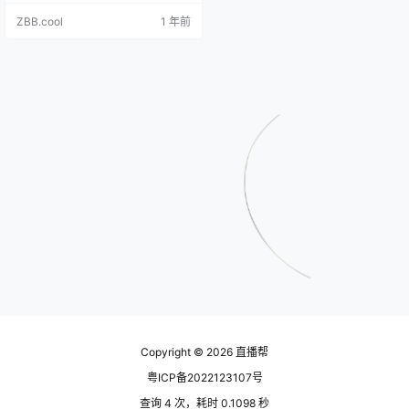
短视频和直播，有听过么 生成的知
ZBB.cool
1 年前
乎风格内容： 谢邀。 关于精准达JZ
D.CC的AI数字人克隆系统，我确实
有所耳闻。这一系统运用先进的人
工智能技术，通过模拟和克隆真实
人类的形象、声音以及行为模式，
生成一个数字化的“自己”，进而在虚
拟世界中…
Copyright © 2026
直播帮
粤ICP备2022123107号
查询 4 次，耗时 0.1098 秒