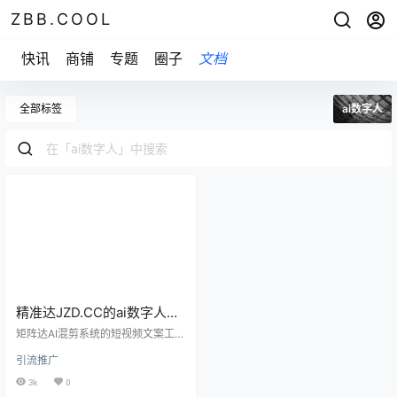
ZBB.COOL
快讯
商铺
专题
圈子
文档
全部标签
ai数字人
精准达JZD.CC的ai数字人克
隆系统，说可以解放真身，
矩阵达AI混剪系统的短视频文案工
用数字人克隆做短视频
具，测试了几次知乎回答的生成效
引流推广
果： 给的内容： 知乎风格生成：精
准达JZD.CC的ai数字人克隆系统，
3k
0
说可以解放真身，用数字人克隆做