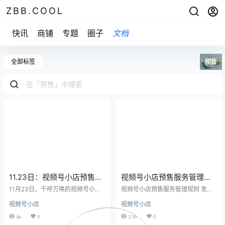
ZBB.COOL
快讯
商铺
专题
圈子
文档
全部标签
预售
11.23日：视频号小店预售功
视频号小店预售服务管理规
能已上线！！
则
11月23日，千呼万唤的视频号小店
视频号小店预售服务管理规则 发布
预售功能上线了，需要做活动和预
日期：2022年11月04日 生效日
视频号小店
视频号小店
售发货的尽快了解； （1）发货时
期：2022年11月12日 为了加强对预
效：商家按照《视频号橱窗发货管
售服务的管理，保障视频号小店用
4k
0
3.5k
0
理规则》中预售商品发货时效的规
户的合法权益，维护平台内预售的