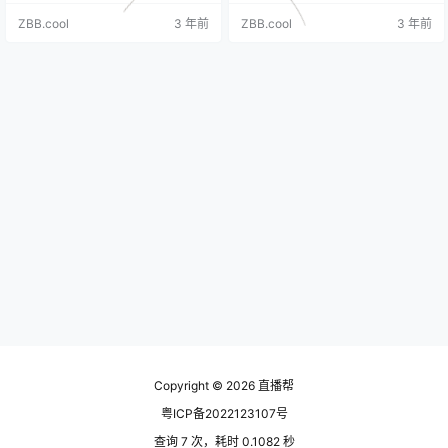
定自行设置4-15天。 （2）预售商
正常运营秩序，腾讯根据现行法律
ZBB.cool
3 年前
ZBB.cool
3 年前
品金额：需大于等于50元人民币，
法规及《微信视频号直播功能使用
系统不支持商家修改预售商品价
协议》、《微信视频号小店功能服
格，但可根据库存实际情况修改剩
务条款》、《视频号橱窗带货规则
余商品库存数量。 注：预售商品如
总则》及其项下各补充协议及规
遇疫情无法按时发货，同样需要按
则，制定本规则。 一、概述 1.1 适用
报备流程提前报备，请知悉，避免
范围 本规则适用于使用视频号小店
违规处罚耽误直播计划 【视…
预售服务功能…
Copyright © 2026
直播帮
粤ICP备2022123107号
查询 7 次，耗时 0.1082 秒