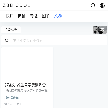
ZBB.COOL
快讯
商铺
专题
圈子
文档
全部标签
郭晓文
郭晓文-养生号带货训练营
5.0
1.选材及剪辑实操 2.第七期第一课--
基础知识 3.第七期第二课-制作爆款
视频号资讯
和风控控制 4.实拍实战加餐课 5.第
三课-带货 6.优秀学员连麦-kay 7.加
2.5k
0
餐课: 选材~素材处理+选品及带货素