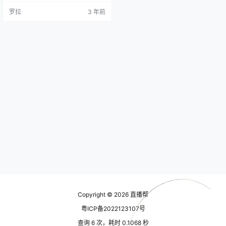
材 8.优秀学员连麦-君 9.第四课-拓
罗拉
3 年前
展 10.关键词选品法 11.优秀学员连
麦-悠 12.结营仪式
Copyright © 2026
直播帮
粤ICP备2022123107号
查询 6 次，耗时 0.1068 秒