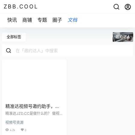
ZBB.COOL
快讯
商铺
专题
圈子
文档
全部标签
邀约达人
精准达视频号邀约助手，助
你批量快速邀约达人
精准达JZD.CC是做什么的？ 做视频
号商家的老板们都知道，邀约达人
视频号资源
帮助带货，要到优选联盟的达人广
场合作中，每个手动发送邀约，要
4.2k
0
知道达人成千上万，所以工作量非