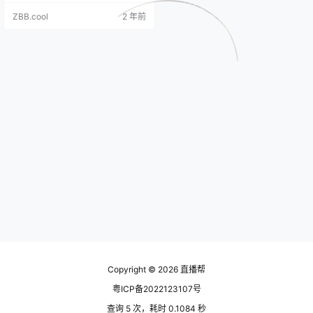
常大，怎么解决这个问题？现在，
ZBB.cool
2 年前
精准达旗下的视频号邀约助手能帮
您批量邀约达人的软件，就可以实
现，按条件筛选出符合要求的带货
达人，自动联系对方 目前在视频号
优选联盟的达人广场，商家可以通
过发送邀约来联系达人，而且每天
可以发送10000条邀约。如果…
Copyright © 2026
直播帮
粤ICP备2022123107号
查询 5 次，耗时 0.1084 秒