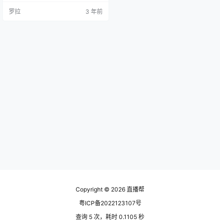
主动型和被动型，如果你是被动型
罗拉
3 年前
人格，就得让别人推你一把。 比如
你跟老公逛街，看中一个东西，你
犹豫买还是不买，你老公在旁边说
了一句话：买了吧！挺好看的，也
不差这点儿钱，你喜欢就买，不买
回家又得后悔。 这时候就是你老公
在给你逼单！ 或者你在店里买衣…
Copyright © 2026
直播帮
粤ICP备2022123107号
查询 5 次，耗时 0.1105 秒