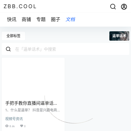
ZBB.COOL
快讯
商铺
专题
圈子
文档
全部标签
逼单话术
手把手教你直播间逼单话
术！
1、什么是逼单？ 抖音是兴趣电商，
我们不是缺产品用，才来抖音刷直
视频号资讯
播间买产品，而是偶然刷到一个直
播间，喜欢这个产品，喜欢这个主
8.6k
0
播，一时冲动就下单了。 人格分为