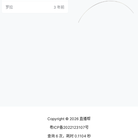
的不断增长，抖音变现已经成为了
罗拉
3 年前
很多人关注的话题。下面我将为大
家介绍几种抖音变现的方法。 一、
直播变现 在抖音直播过程中，用户
可以通过售卖自己的产品、展示自
己的才艺等形式来获取金币和礼
物。这些金币和礼物可以兑换成现
实货币，从而实现变现。 所以，如
果你有…
Copyright © 2026
直播帮
粤ICP备2022123107号
查询 6 次，耗时 0.1104 秒