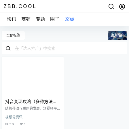
ZBB.COOL
快讯
商铺
专题
圈子
文档
全部标签
达人推广
抖音变现攻略（多种方法教
你如何赚钱）
随着移动互联网的发展，短视频平
台也成为了人们日常生活中不可或
视频号资讯
缺的一部分。其中，抖音作为新兴
短视频平台之一，成为了年轻人最
2.5k
0
喜欢的社交工具。而随着用户数量