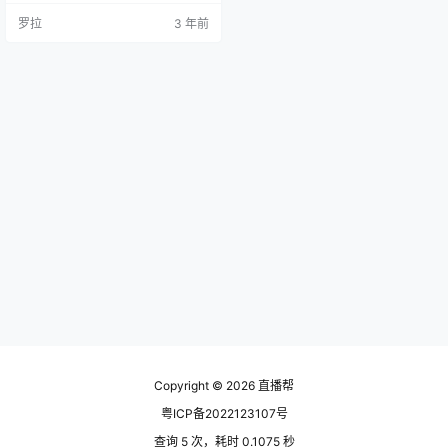
p4 第二课 : 齐齐老师线上课(直播话
罗拉
3 年前
术拆解及框架）2.mp4 第二课: 齐齐
老师线上课(直播话术拆解及框架）
3.mp4 第二课: 齐产老师线上课(直
播话术拆解及框架）4mp4 第三课:
齐齐老师上课…
Copyright © 2026
直播帮
粤ICP备2022123107号
查询 5 次，耗时 0.1075 秒