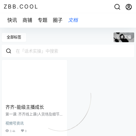
ZBB.COOL
快讯
商铺
专题
圈子
文档
全部标签
话术实操
齐齐-能级主播成长
第一课: 齐齐线上课(人货场及细节）
1mp4 第一课 : 齐齐线上课(人货场及
视频号资讯
细节]2.mp4 第一课: 齐齐线上课(人
货场及细节 ] 3.mp4 第二课 : 齐齐老
3.4k
0
师线上课(直播话术拆解及框架）1m