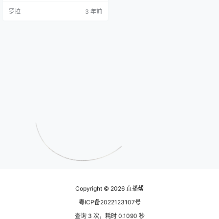
步、账号搭建。 账号搭建核心是要
罗拉
3 年前
确立自己的人设，就是所谓的账号
定位。这就是别人为什么会关注
你，并联系你的原因。 需要说明清
楚几点：你是做什么的？（你是
谁？）你做过哪些事？（光辉履
历）你可以帮到别人什么？（核心
价值） 反复思考一点：如果你是关
注这…
Copyright © 2026
直播帮
粤ICP备2022123107号
查询 3 次，耗时 0.1090 秒