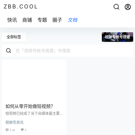
ZBB.COOL
快讯
商铺
专题
圈子
文档
全部标签
视频号帐号搭建
如何从零开始做短视频？
短视频已经成了当下自媒体最主要
的表现形式，没有之一。 当下，除
视频号资讯
了抖音，小红书，视频号也是可以
重点发力的赛道。 大家都想做短视
3.2k
0
频，但新手该如何着手做呢？ 第一