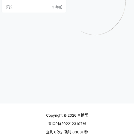
00分，之前被扣了30分，还欠了平
罗拉
3 年前
台30分。 被永久封号有什么影响
呢，首先第一个会影响关联身份证
下面的所有账号。 就是说这个实名
制认证的账号会影响其他同样实名
制认证的账号，比如我这个朋友被
封的账号，虽然是一个小号被封，
但会影响这个实名制认证的大…
Copyright © 2026
直播帮
粤ICP备2022123107号
查询 6 次，耗时 0.1081 秒