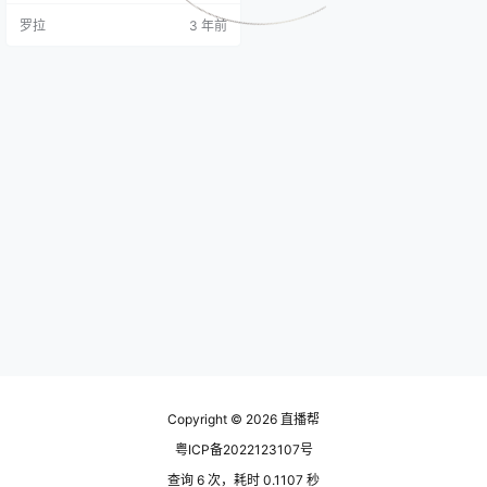
导。尤其是当我们信息不足，无法
罗拉
3 年前
全盘斟酌的时候，我们更容易跟着
感觉走。 比如：华盛顿和密尔沃
基，你觉得哪个城市的人口更多？
大多数人选择的是华盛顿，但其实
密尔沃基人口更多 为什么我们这么
选？ 因为华盛顿给我们的感觉更熟
悉。我们下意识的觉得，…
Copyright © 2026
直播帮
粤ICP备2022123107号
查询 6 次，耗时 0.1107 秒