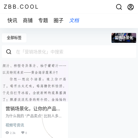
ZBB.COOL
快讯
商铺
专题
圈子
文档
全部标签
营销场景化
营销场景化，让你的产品更
吸引人
为什么我的 “产品卖点” 比别人多，
用户还是买了别人的？这届消费者
视频号资讯
是不是有毛病？ 一、被感觉操控的
我们 你可能不会相信，我们95%的
2.3k
0
行为决策其实都是由情绪和感受主