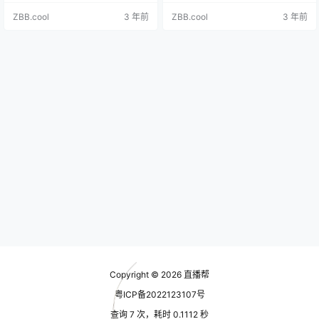
视频号视频/直播营销信息发布规
向 腾讯致力于向视频号小店用户提
ZBB.cool
3 年前
ZBB.cool
3 年前
范》、《微信视频号禁止发布的营
供更丰富的商品及更优质的服务，
销信息列表》及此前已发布的各类
欢迎优质品牌和商家入驻视频号小
目管理规则中关于商品信息发布的
店。视频号小店商家在入驻时应当
规范（合称“商品信息发布规范要
遵守《微信视频号小店功能服务条
求”），发布商品标题、头图及商品
款》及视频号橱窗开放类目的要
详情等内容。已在架的商品，如不
求，详见《视频号橱窗开放类
符合当前商品信息发布规范要求…
目》。 三、入驻须知…
Copyright © 2026
直播帮
粤ICP备2022123107号
查询 7 次，耗时 0.1112 秒