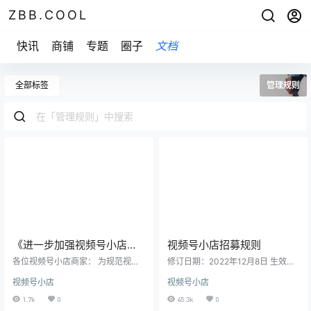
ZBB.COOL
快讯
商铺
专题
圈子
文档
全部标签
管理规则
《进一步加强视频号小店商
视频号小店招募规则
品信息发布规范化公告》
各位视频号小店商家： 为规范视频
修订日期：2022年12月8日 生效日
号小店商家的经营行为，推动平台
期：2022年12月16日 一、适用范围
视频号小店
视频号小店
生态健康发展，2022年12月起，平
本规则适用于所有类型视频号小店
台将进一步加强对视频号小店商品
注：名词解释见《微信视频号小店
1.7k
0
45.3k
0
信息的规范化要求。 请依据《微信
功能服务条款》。 二、招募重点方