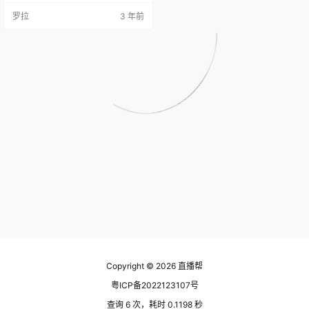
直播预约人数和最终场观呈现1:10的
罗拉
3 年前
比例，换言之，每有1个用户预约了
直播，就会有10倍的用户数量进入
直播间。因此，预约直播的人数越
多，也就相应地撬动了更多的公域
流量。 今天为大家分享下快速提升
直播预约人数的5个技巧。 一、视频
号预约直播裂变 几何裂…
Copyright © 2026
直播帮
粤ICP备2022123107号
查询 6 次，耗时 0.1198 秒