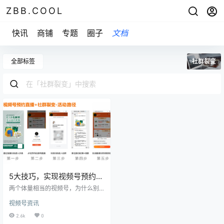
ZBB.COOL
快讯
商铺
专题
圈子
文档
全部标签
社群裂变
5大技巧，实现视频号预约直
播人数暴涨！
两个体量相当的视频号，为什么别
人的直播间人数过万，而自己的直
视频号资讯
播间却寥寥无几？这其中有一个非
常重要的原因，就是预约直播的工
2.6k
0
作没有做好。 通常情况下，视频号