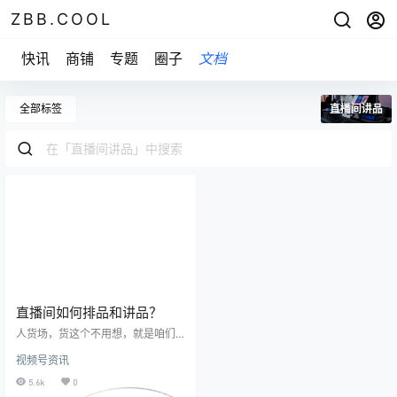
ZBB.COOL
快讯
商铺
专题
圈子
文档
全部标签
直播间讲品
直播间如何排品和讲品？
人货场，货这个不用想，就是咱们
的货品，我们既然做直播带货，那
视频号资讯
肯定要卖货。 哪怕做知识分享卖的
课也是一件货，只不过是虚拟的货
5.6k
0
品，所以无论是虚拟还是实物，它