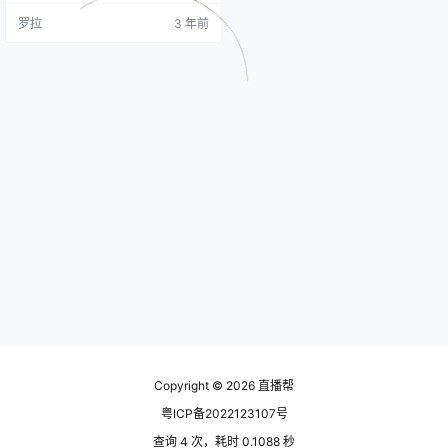
都叫货品。 如今市面上不缺产品，
罗拉
3 年前
而且同质化非常严重，很多产品基
本大同小异，那如何进行直播间的
产品选择排列和讲解，让产品脱颖
而出呢？ 一、排品规划 直播间一定
要先规划产品类目，但很多人不知
道该选什么样的品。 不是说这个品
你觉得好卖，并且价格便宜，就把…
Copyright © 2026
直播帮
粤ICP备2022123107号
查询 4 次，耗时 0.1088 秒