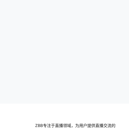
核机制大致一样。 作品上传解码后，首先审
核算法会判断作品的文案、画面、声音是否
违规，主要…
ZBB专注于直播领域，为用户提供直播交流的