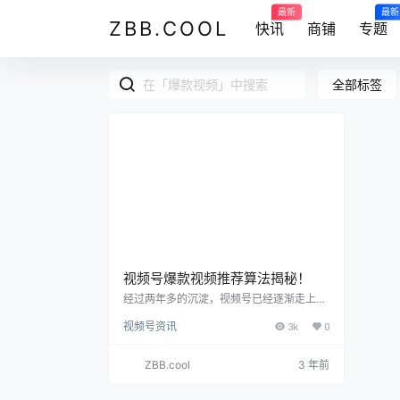
最新
最新
ZBB.COOL
快讯
商铺
专题
全部标签
视频号爆款视频推荐算法揭秘！
经过两年多的沉淀，视频号已经逐渐走上了
正轨，大家也开始越来越重视这块流量，所
视频号资讯
3k
0
以有很多朋友问视频号到底该怎么运作。 这
里，挖塘人就总结一下这两年做视频号的经
验并分享给大家，今天先跟大家视频号的推
ZBB.cool
3 年前
荐算法，下期我们再聊经营策略。 01 视频
号审核机制 从直观的角度来看，视频号的审
核机制是和抖音、快手、小红书等平台的审