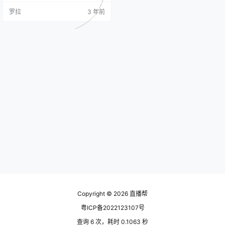
了帮助你更好地了解抖音的流量分
罗拉
3 年前
配机制以及如何提高直播间的曝光
度，我们将在本文中深入剖析抖音
底层逻辑，分享实用的流量分析工
具和技巧。 一、抖音流量底层逻辑
分配机制 抖音的流量底层逻辑分配
机制是“信息找人，人找信息”。在这
个过程中，系统会考虑两个因素：
用户…
Copyright © 2026
直播帮
粤ICP备2022123107号
查询 6 次，耗时 0.1063 秒