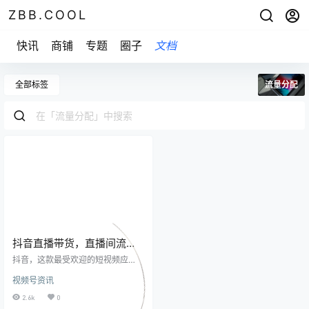
ZBB.COOL
快讯
商铺
专题
圈子
文档
全部标签
流量分配
抖音直播带货，直播间流量
分配的底层逻辑
抖音，这款最受欢迎的短视频应
用，影响并改变了许多人的生活方
视频号资讯
式。然而，在这个强烈的社交媒体
竞争时代，要想在抖音上获得大量
2.6k
0
的流量可不是一件容易的事情。为