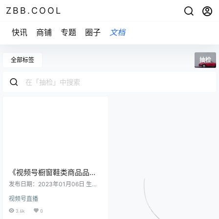
ZBB.COOL
快讯
商铺
专题
圈子
文档
全部标签
抽检
《视频号橱窗鞋类商品品质
抽检规范》
发布日期：2023年01月06日 生效
日期：2023年01月14日 一、 目的
视频号直播
为了提升视频号橱窗的商品品质、
保护视频号橱窗用户的合法权益，
3.6k
0
腾讯根据鞋靴类商品品质抽检的不