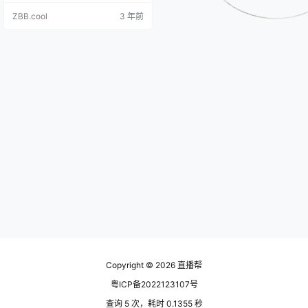
同情形制定本规范。 二、适用范围
ZBB.cool
3 年前
本规范适用于视频号橱窗所发布的
鞋靴类商品的品质抽检，包括但不
限于：儿童机能鞋、儿童皮鞋、儿
童皮凉鞋、儿童雨鞋、其他童鞋、
成人皮鞋、休闲鞋、成人皮凉鞋、
布鞋、拖鞋、雪地靴、雨靴雨鞋等
商品。 三、抽样…
Copyright © 2026
直播帮
粤ICP备2022123107号
查询 5 次，耗时 0.1355 秒