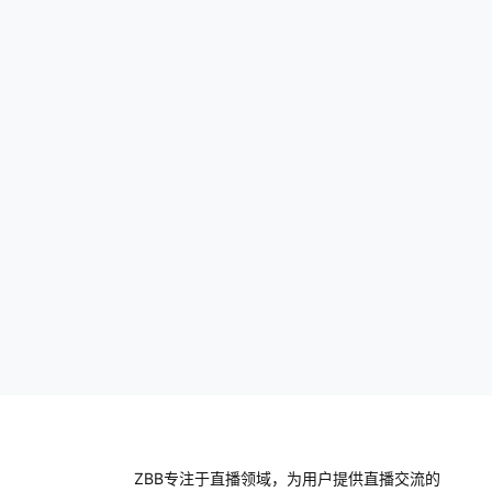
成交人数、成交件数、转化率、单品数量/
成交额占比 辅助复盘 人员、货品摆放、场
地、道具、…
ZBB专注于直播领域，为用户提供直播交流的