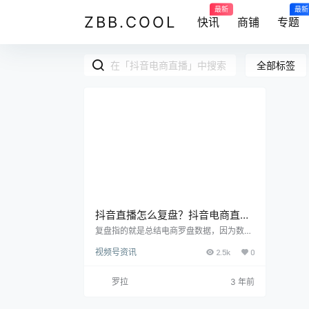
最新
最新
ZBB.COOL
快讯
商铺
专题
全部标签
抖音直播怎么复盘？抖音电商直播
复盘流程是什么？
复盘指的就是总结电商罗盘数据，因为数据
是不会说谎的，有经验的运营看一张数据图
视频号资讯
2.5k
0
就知道直播间存在什么问题，然后有的放
矢，制定第二天的直播打法。 本篇文章里，
就带大家一起来看看直播带货如何复盘！ 0
罗拉
3 年前
1直播复盘的关键指标 目标复盘 直播时长、
总场观、成交金额、订单数量、涨粉数量、
引流短视频数量 直播间数据复盘 点击数、