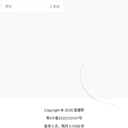
布同质化内容”“打造虚假人设”等方
罗拉
3 年前
式博取流量和粉丝关注的不当行
为，抖音对其进行“粉丝精准抹除”
“限制账号被关注”等处罚。 《规
范》要求，用户不得出现违反相关
法律法规和平台规则的行为，通过
发布内容、评论互动、设置用户资
料等形式，为账号获取粉丝关注。
…
Copyright © 2026
直播帮
粤ICP备2022123107号
查询 5 次，耗时 0.1066 秒