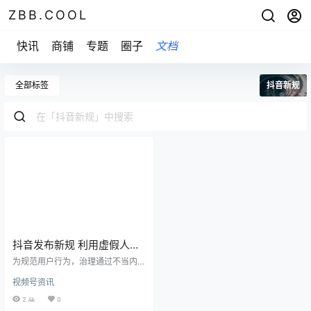
ZBB.COOL
快讯
商铺
专题
圈子
文档
全部标签
抖音新规
抖音发布新规 利用虚假人设
违规涨粉将被清除
为规范用户行为，治理通过不当内
容获取粉丝的账号，抖音官方账号
视频号资讯
近日发布了《抖音违规涨粉治理规
范》（下称《规范》）。《规范》
2.4k
0
明确，针对部分自媒体账号通过“发