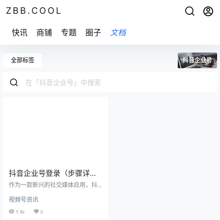
ZBB.COOL
快讯
商铺
专题
圈子
文档
全部标签
抖音企业号
抖音企业号登录（步骤详解
及注意事项）
作为一款新兴的社交媒体应用，抖
音已经成为了现在年轻人最喜爱的
视频号资讯
平台之一。而随着企业越来越注重
自身品牌建设，抖音也推出了企业
9.8k
0
号功能。下面我们就来详细介绍一