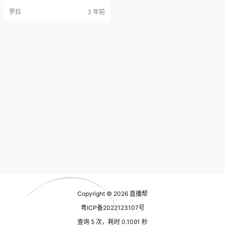
下如何登录抖音企业号，以及需要
罗拉
3 年前
注意的事项。 一、关于抖音企业号
抖音企业号是抖音官方推出的一项
企业服务，旨在为企业用户提供更
好的品牌展示、营销推广和粉丝管
理等服务。企业用户可以通过抖音
企业号发布视频内容和广告，并且
可以定向推送给自己想要触达的目
标用户…
Copyright © 2026
直播帮
粤ICP备2022123107号
查询 5 次，耗时 0.1091 秒