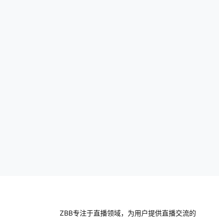
简介 抖商直通车是由抖音与阿里巴巴联合开
发的，它是一个全球性的零售管理解决方
案。 抖商直通车…
ZBB专注于直播领域，为用户提供直播交流的