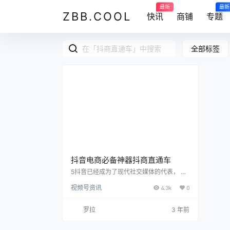
最新
最新
ZBB.COOL
快讯
商铺
专题
全部标签
抖音电商必备神器抖商直通车
5抖音已经成为了现代社交媒体的代表， 应
用遍及全球，月活跃用户数高达9.8亿。因
视频号资讯
4.3k
0
此，抖音平台很快就从一个仅仅是以短视频
为主的平台，转变成了一个复杂的电商市
场，为品牌和零售商提供广阔的营销机会。
罗拉
3 年前
抖商直通车是抖音电商的必备神器，为品牌
和零售商提供了一个完整的解决方案，以帮
助他们在抖音商城中拓展业务。 抖商直通车