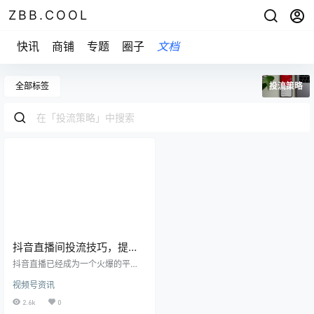
ZBB.COOL
快讯
商铺
专题
圈子
文档
全部标签
投流策略
抖音直播间投流技巧，提升
直播间收益的必备指南
抖音直播已经成为一个火爆的平
台，直播间的运营也越来越重要。
视频号资讯
投流作为直播间运营的重要组成部
分，有助于提升直播间的曝光度和
2.6k
0
用户粘性，从而增加收益。本文将