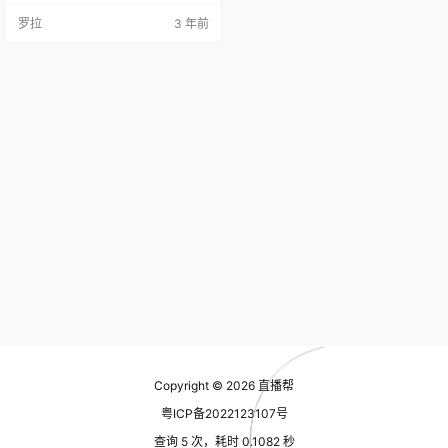
分享一些实用的抖音直播间投流技
罗拉
3 年前
巧，助你在竞争激烈的直播市场中
脱颖而出。 一、投流策略 投流策略
是提高直播间收益的关键。不同的
直播内容和主播特点需要制定有针
对性的投流策略。首先，可以投放
广告以吸引用户关注直播间。其
次，要加强互动环节，引导用户参
与直播互动…
Copyright © 2026
直播帮
粤ICP备2022123107号
查询 5 次，耗时 0.1082 秒