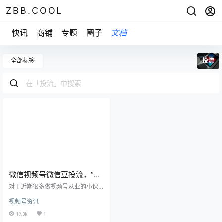
ZBB.COOL
快讯
商铺
专题
圈子
文档
全部标签
投流
微信视频号微信豆投流，“卡
赔付”的规则和条件，必看
对于近期很多做视频号从业的小伙
伴们关心的，微信视频号微信豆投
视频号资讯
流，“卡赔付”的规则和条件，必看
一、适用条件（以下条件需同时满
19.3k
1
足） 1.适用的选定内容：选择带有