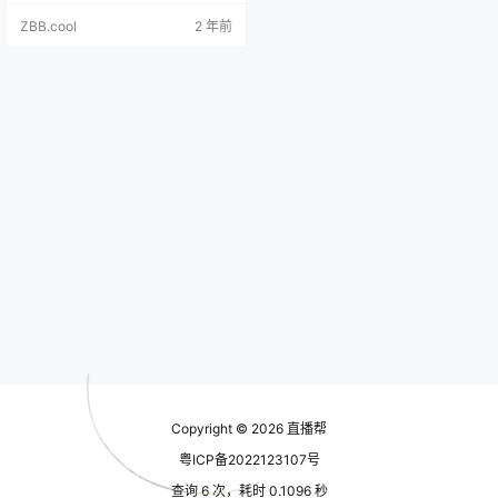
「成本保障计划」标志的选定内
ZBB.cool
2 年前
容。 2.适用的加热时长：实际加热
时长大于等于1小时。 3.适用的转化
数： a.当加热目标＝商品点击时，
实际转化数＞＝10 b.当加热目标＝
互动时，实际转化数＞＝6 c当加热
目标＝张粉时，实际转化数＞＝2 d.
当加…
Copyright © 2026
直播帮
粤ICP备2022123107号
查询 6 次，耗时 0.1096 秒