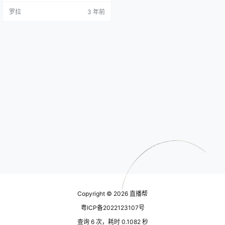
登录，这篇文章将详细介绍抖音的
罗拉
3 年前
四种登录方式：手机号、微信、Q
Q、微博登录。 一、手机号登录 手
机号登录是抖音最基本的登录方
式，也是最常见的登录方式。其
中，第一次使用该登录方式时，需
要先注册一个新账号，填写个人信
息，并设置用户名和密码，以便日
后再次登录…
Copyright © 2026
直播帮
粤ICP备2022123107号
查询 6 次，耗时 0.1082 秒