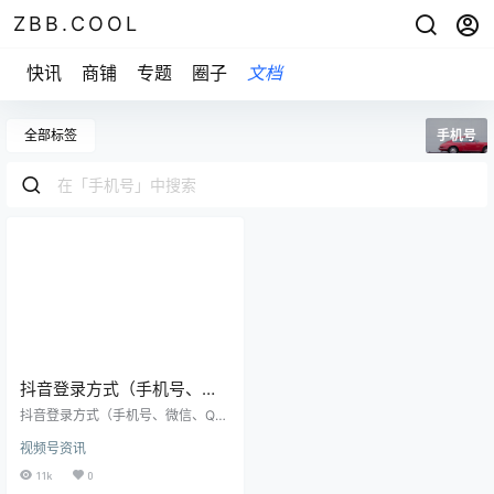
ZBB.COOL
快讯
商铺
专题
圈子
文档
全部标签
手机号
抖音登录方式（手机号、微
信、QQ、微博登录详解）
抖音登录方式（手机号、微信、Q
Q、微博登录详解） 抖音作为目前
视频号资讯
最流行的短视频应用之一，其用户
数量也越来越多。在使用抖音之
11k
0
前，我们需要通过一定的方式进行