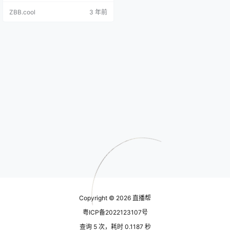
和高效，被许多人称为视频号版的
ZBB.cool
3 年前
星图。 进入服务商后台，可看到达
人广场。在达人广场，团长可通过
条件筛选想合作的直播或短视频达
人，筛选条件包括带货类目（主要
是一级类目）、带货数据（场观/访
问量、场均销售额、客单价、千次
曝光成交）、达人属性（粉丝量、
达人评…
Copyright © 2026
直播帮
粤ICP备2022123107号
查询 5 次，耗时 0.1187 秒