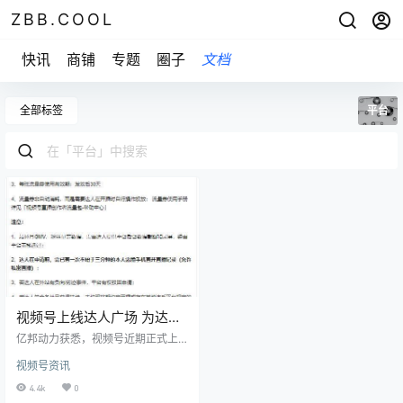
ZBB.COOL
快讯
商铺
专题
圈子
文档
全部标签
平台
视频号上线达人广场 为达人
和团长搭建带货对接平台
亿邦动力获悉，视频号近期正式上
线达人广场，为达人和团长搭建带
视频号资讯
货对接平台，目前暂未对商家开
放。该功能类似于抖音的“巨量星
4.4k
0
图”，让达人与团长的对接更加透明