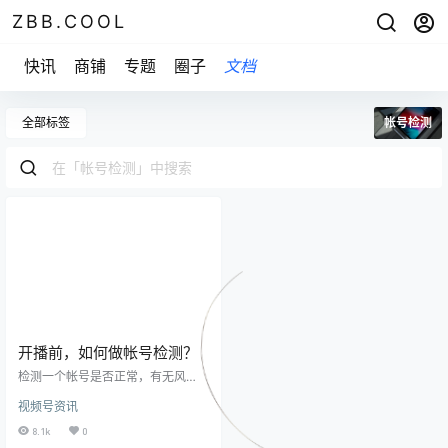
ZBB.COOL
快讯
商铺
专题
圈子
文档
全部标签
帐号检测
开播前，如何做帐号检测？
检测一个帐号是否正常，有无风
控，是咱们开播前非常重要的一步
视频号资讯
动作。一个推流不正常的帐号，李
佳琦、薇娅也回天乏力！ 本篇内容
8.1k
0
是结合团队起号实操总结的经验，