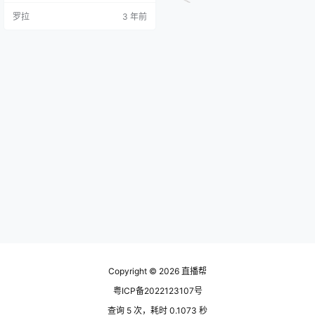
信之则用，不信则弃！ 一、开播前
罗拉
3 年前
的操作步骤 1．关闭同城 一个电商
带货的新帐号正式开播前，有一个
非常重要的步骤要做，那就是要关
掉同城。 当然这一步要建立在你过
完风控的基础上，你如果没有过风
控，你去点开加号开直播，你会发
现直播间是没有人的。（如何过风
控…
Copyright © 2026
直播帮
粤ICP备2022123107号
查询 5 次，耗时 0.1073 秒