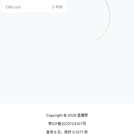
号自动搬运软件，已更新持续可用
ZBB.cool
3 年前
✔自动判断是否为新作品 ✔自动判断
是否带水印 ✔全自动上传快手只需
要40秒 ✔自动加工视频后自动上传
✔监控多个抖音博主，无上限 软件
内部处理视频。发布即原创。小白
无须多步操作。全自动，…
Copyright © 2026
直播帮
粤ICP备2022123107号
查询 6 次，耗时 0.1071 秒