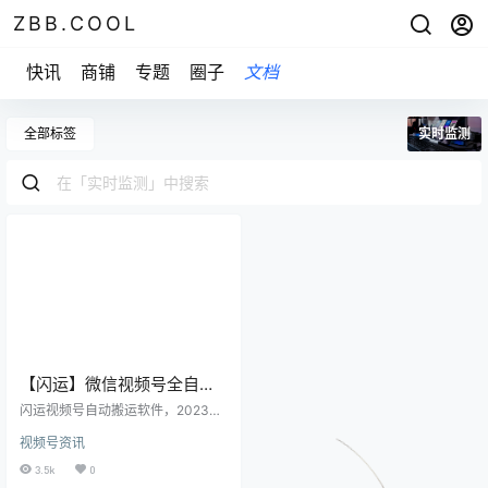
ZBB.COOL
快讯
商铺
专题
圈子
文档
全部标签
实时监测
【闪运】微信视频号全自动
搬运软件,一键上传，2023最
闪运视频号自动搬运软件，2023最
新独家视频号技术
新视频号玩家必备。企业2023视频
视频号资讯
号营销必备软件。 【闪运】微信视
频号自动搬运软件 视频号运营必备
3.5k
0
软件，2023最新视频号黑科技 视频