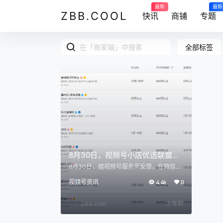
最新
最新
ZBB.COOL
快讯
商铺
专题
全部标签
8月30日，视频号小店优选联盟商
家端达人广场已全量上线。
8月30日，据视频号服务商反馈，在微信视
频号服务商官方群，已有官方小二通报： 功
视频号资讯
4.4k
0
能上线同步 商家端达人广场已全量上线。
达人如未在达人广场库内，可通过以下路径
申请：点击【视频号】-【创作者中心】-
ZBB.cool
2 年前
【带货中心】-【带货邀约】 按照服务商的
反馈，近期视频号商家后台应该会发布通告
信息，暂时还只是在服务商群小范围发布。