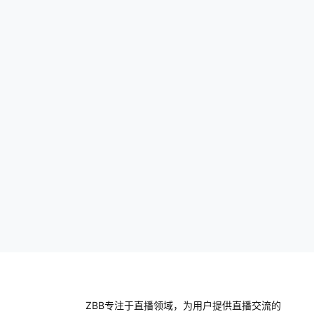
根据截图反馈，商家能查看的达人信息很全
面，后期对于商家来说，找达人带货就会高
效便捷了。…
ZBB专注于直播领域，为用户提供直播交流的