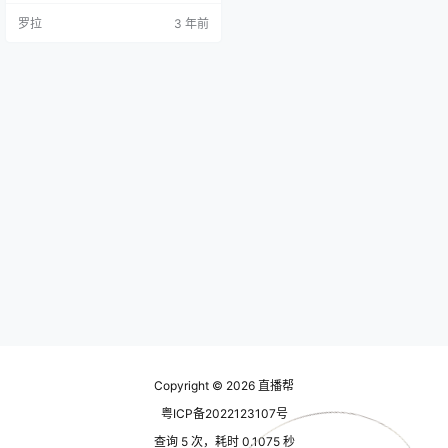
起来: 新手踩过的12个大坑.mp4 06.
罗拉
3 年前
起号篇-2-账号检测: 没有播放量到
底是不是账号问题.mp4 07.起号篇-
3-注销账号: 释放实名重启账号的标
准流程.mp4 08.起号篇-4-起号:…
Copyright © 2026
直播帮
粤ICP备2022123107号
查询 5 次，耗时 0.1075 秒