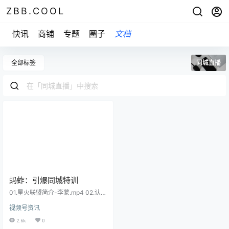
ZBB.COOL
快讯
商铺
专题
圈子
文档
全部标签
同城直播
蚂蚱：引爆同城特训
01.星火联盟简介-李蒙.mp4 02.认知
篇-1-本地生活六大密码.mp4 03.认
视频号资讯
知篇-2-上热门推流机制算法.mp4 0
4.认知篇-3-引爆同城的5大作战计
2.6k
0
划.mp4 05.起号篇-1-你为什么做不