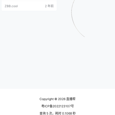
「成本保障计划」标志的选定内
ZBB.cool
2 年前
容。 2.适用的加热时长：实际加热
时长大于等于1小时。 3.适用的转化
数： a.当加热目标＝商品点击时，
实际转化数＞＝10 b.当加热目标＝
互动时，实际转化数＞＝6 c当加热
目标＝张粉时，实际转化数＞＝2 d.
当加…
Copyright © 2026
直播帮
粤ICP备2022123107号
查询 5 次，耗时 0.1068 秒