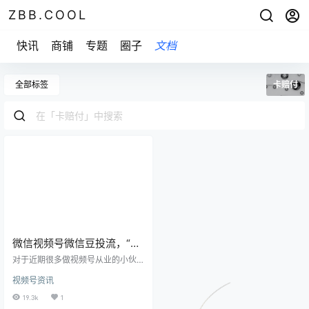
ZBB.COOL
快讯
商铺
专题
圈子
文档
全部标签
卡赔付
微信视频号微信豆投流，“卡
赔付”的规则和条件，必看
对于近期很多做视频号从业的小伙
伴们关心的，微信视频号微信豆投
视频号资讯
流，“卡赔付”的规则和条件，必看
一、适用条件（以下条件需同时满
19.3k
1
足） 1.适用的选定内容：选择带有