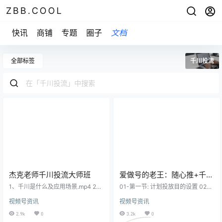
ZBB.COOL
快讯
商铺
专题
圈子
文档
全部标签
千川投流
杰克老师千川投流大师班
爱做号的老王：随心推+千川
投流
1、千川是什么及应用场景.mp4 2、
01-第一节: 计划投放目的设置 02-
千川计划怎么样出价如何调整出价.
第二节: 投放时长与计划流速 03-第
视频号资讯
视频号资讯
mp4 3、千川投放数据综合问题汇
三节: 投放人群与流量价格 04-第四
总.mp4 4、千川流量的底层逻辑,mp
节: 自定义计划与人群方向 05-付费
2.9k
0
3.2k
0
4 5、逻辑篇如何去理解电商建模.m
流量池及随心推常用名词解析 06-