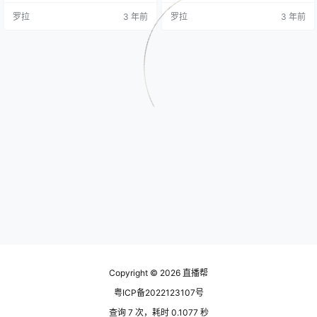
p4 6、如何理解素材的底层逻辑.mp
投流竞价的原理 07-正确的投流思
罗拉
3 年前
罗拉
3 年前
4 7、千川的流量池的概念打好基础
维 08-随心推撬动自然流量底层逻
(1).mp4 8、千川的流量池的概念打
辑 09-测试的目的 10-测品第一步:
好基础(2).mp4 9、千川的流量池的
获取分析素材数据 11-测品第二步:
概念打好基础(3)mp4 10、千川的流
观察分析计划的走向 12-测品第三
量池的概念打好基础(4).m…
步: 根据数据矫正计划方向 13-…
Copyright © 2026
直播帮
粤ICP备2022123107号
查询 7 次，耗时 0.1077 秒