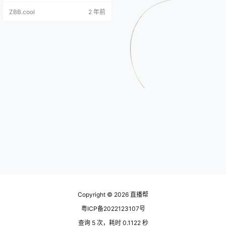
丝数量，不展示10万+后的互动数，
ZBB.cool
2 年前
也没有榜单或数据API供外部访问，
这使得其真实数据变得相当神秘，
外界很难获得具体的信息。 我也制
作过短视频，但每次尝试时，总觉
得自己像是个搞笑博主。虽然多次
努力，未找到最适合的风格，但我
对短视频行业发展关注，…
Copyright © 2026
直播帮
粤ICP备2022123107号
查询 5 次，耗时 0.1122 秒