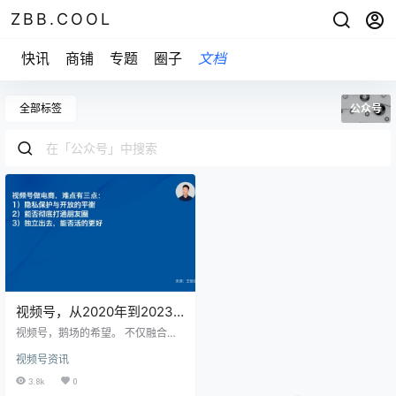
ZBB.COOL
快讯
商铺
专题
圈子
文档
全部标签
公众号
视频号，从2020年到2023
年，已在腾讯的各大业务中
视频号，鹅场的希望。 不仅融合公
独占鳌头
私域，还打开了新的增长空间，有
视频号资讯
望成为微信接下来10年重要产品。
然而，不知道你是否注意到，它有
3.8k
0
些特别的规则。 比如： 它不显示粉