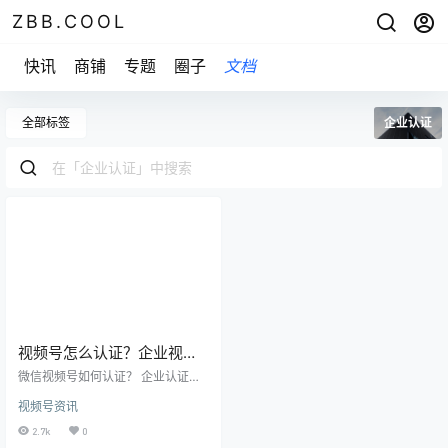
ZBB.COOL
快讯
商铺
专题
圈子
文档
全部标签
企业认证
视频号怎么认证？企业视频
号认证需要满足哪些条件？
微信视频号如何认证？ 企业认证怎
么做？ 怎样操作更简单？ 往下看 视
视频号资讯
频号认证的2个方法 ·个人认证 兴趣/
职业，需粉丝超过1000人 ·企业认
2.7k
0
证 可以通过企业认证的公众号辅