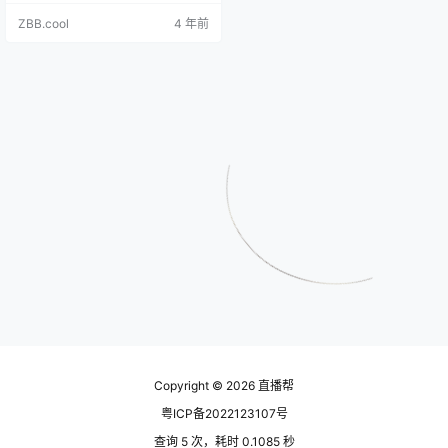
助，注意视频号名字需与公众号一
ZBB.cool
4 年前
致 个人认证包含兴趣认证和职业认
证 可以依照自己的实际情况选择 个
人认证粉丝需要超过1000人 可以先
向亲朋好友求助，粉丝达标也很容
易 粉丝够了之后依据流程开通就可
以啦 以下主要讲企业想要开通视频
号…
Copyright © 2026
直播帮
粤ICP备2022123107号
查询 5 次，耗时 0.1085 秒