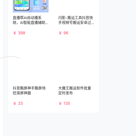
直播帮AI自动播系
闪影-搬运工具抖音快
统，AI智能直播辅助
手视频号搬运安卓过
系统，支持抖音快手
原创神器闪影
视频号
￥ 398
￥ 96
抖音飘屏神手飘屏场
大魔王搬运软件批量
控滚屏神器
定时发布
￥ 33
￥ 135