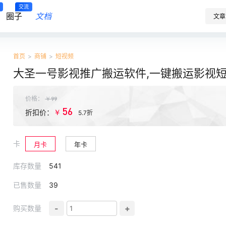
交流
圈子
文档
文章
首页
>
商铺
>
短视频
大圣一号影视推广搬运软件,一键搬运影视短
价格：
￥
99
56
￥
折扣价：
5.7折
卡
月卡
年卡
库存数量
541
已售数量
39
-
+
购买数量