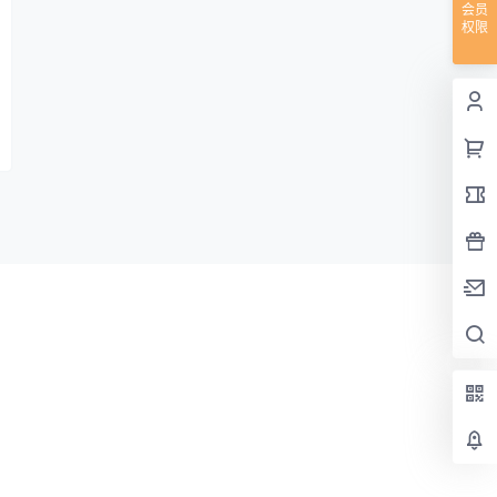
会员
权限